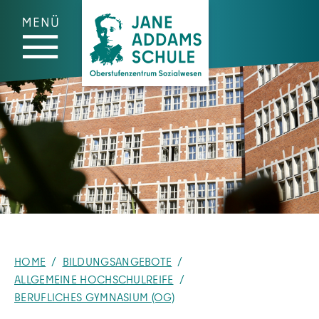
Zum Hauptinhalt springen
Zum Fußzeilenmenü springen
Zum Cookie-Banner springen
HOME
BILDUNGSANGEBOTE
ALLGEMEINE HOCHSCHULREIFE
BERUFLICHES GYMNASIUM (OG)