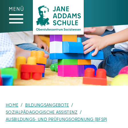
Zum Hauptinhalt springen
Zum Fußzeilenmenü springen
Zum Cookie-Banner springen
HOME
BILDUNGSANGEBOTE
SOZIALPÄDAGOGISCHE ASSISTENZ
AUSBILDUNGS- UND PRÜFUNGSORDNUNG (BFSP)