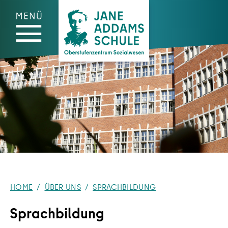
Zum Hauptinhalt springen
Zum Fußzeilenmenü springen
Zum Cookie-Banner springen
HOME
ÜBER UNS
SPRACHBILDUNG
Sprachbildung